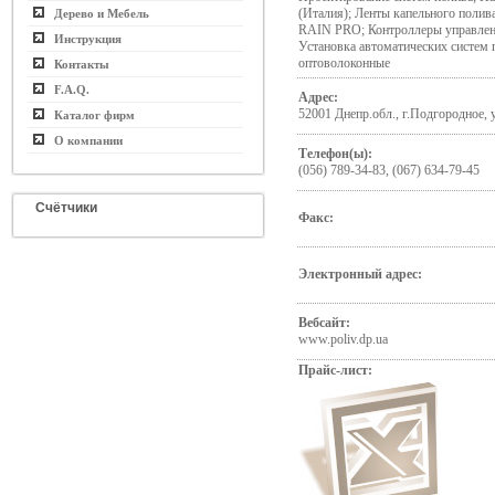
(Италия); Ленты капельного полив
Дерево и Мебель
RAIN PRO; Контроллеры управлен
Инструкция
Установка автоматических систем
оптоволоконные
Контакты
F.A.Q.
Адрес:
52001 Днепр.обл., г.Подгородное, 
Каталог фирм
О компании
Телефон(ы):
(056) 789-34-83, (067) 634-79-45
Счётчики
Факс:
Электронный адрес:
Вебсайт:
www.poliv.dp.ua
Прайс-лист: