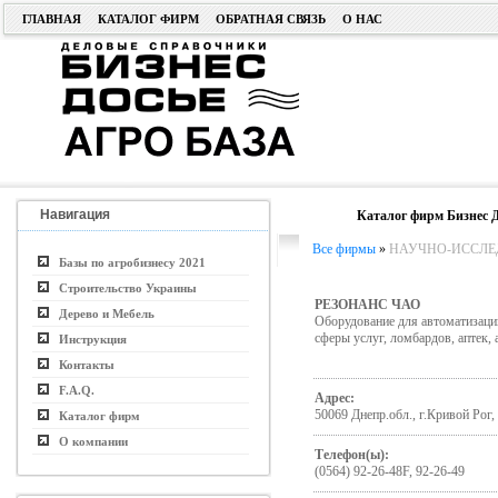
ГЛАВНАЯ
КАТАЛОГ ФИРМ
ОБРАТНАЯ СВЯЗЬ
О НАС
Навигация
Каталог фирм Бизнес Д
Все фирмы
»
НАУЧНО-ИССЛЕДО
Базы по агробизнесу 2021
Строительство Украины
РЕЗОНАНС ЧАО
Дерево и Мебель
Оборудование для автоматизации
сферы услуг, ломбардов, аптек, 
Инструкция
Контакты
F.A.Q.
Адрес:
50069 Днепр.обл., г.Кривой Рог,
Каталог фирм
О компании
Телефон(ы):
(0564) 92-26-48F, 92-26-49