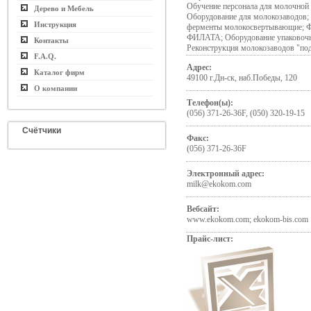
Обучение персонала для молочной
Дерево и Мебель
Оборудование для молокозаводов; 
Инструкция
ферменты молокосвертывающие; 
ФИЛАТА; Оборудование упаковочн
Контакты
Реконструкция молокозаводов "по
F.A.Q.
Адрес:
Каталог фирм
49100 г.Дн-ск, наб.Победы, 120
О компании
Телефон(ы):
(056) 371-26-36F, (050) 320-19-15
Счётчики
Факс:
(056) 371-26-36F
Электронный адрес:
milk@ekokom.com
Вебсайт:
www.ekokom.com; ekokom-bis.com
Прайс-лист: