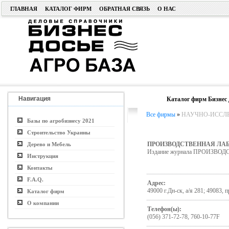
ГЛАВНАЯ
КАТАЛОГ ФИРМ
ОБРАТНАЯ СВЯЗЬ
О НАС
Навигация
Каталог фирм Бизнес 
Все фирмы
»
НАУЧНО-ИССЛЕД
Базы по агробизнесу 2021
Строительство Украины
ПРОИЗВОДСТВЕННАЯ ЛАБ
Дерево и Мебель
Издание журнала ПРОИЗВ
Инструкция
Контакты
F.A.Q.
Адрес:
49000 г.Дн-ск, а/я 281; 49083, 
Каталог фирм
О компании
Телефон(ы):
(056) 371-72-78, 760-10-77F