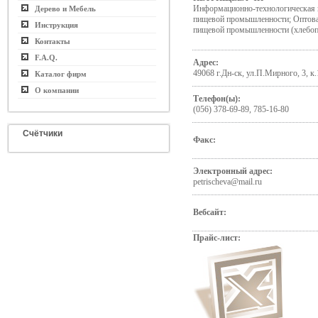
Информационно-технологическая 
Дерево и Мебель
пищевой промышленности; Оптова
Инструкция
пищевой промышленности (хлебопе
Контакты
F.A.Q.
Адрес:
49068 г.Дн-ск, ул.П.Мирного, 3, к.
Каталог фирм
О компании
Телефон(ы):
(056) 378-69-89, 785-16-80
Счётчики
Факс:
Электронный адрес:
petrischeva@mail.ru
Вебсайт:
Прайс-лист: