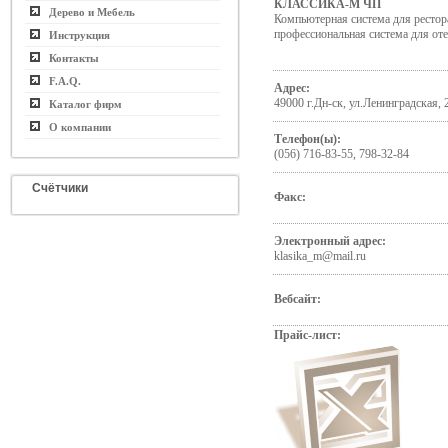
КЛАССИКА-М ЧП
Дерево и Мебель
Компьютерная система для ресто
профессиональная система для оте
Инструкция
Контакты
F.A.Q.
Адрес:
49000 г.Дн-ск, ул.Ленинградская, 
Каталог фирм
О компании
Телефон(ы):
(056) 716-83-55, 798-32-84
Счётчики
Факс:
Электронный адрес:
klasika_m@mail.ru
Вебсайт:
Прайс-лист: