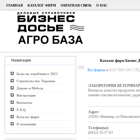
ГЛАВНАЯ
КАТАЛОГ ФИРМ
ОБРАТНАЯ СВЯЗЬ
О НАС
Навигация
Каталог фирм Бизнес Д
Все фирмы
»
НАУЧНО-ИССЛЕДО
Базы по агробизнесу 2021
Строительство Украины
ЛАБОРАТОРИЯ ВЕТЕРИНА
Дерево и Мебель
Контроль качества продуктов пи
химико-токсикологические, ради
Инструкция
Контакты
F.A.Q.
Адрес:
21036 г.Винница, ул.Максимович
Каталог фирм
О компании
Телефон(ы):
(0432) 35-17-63