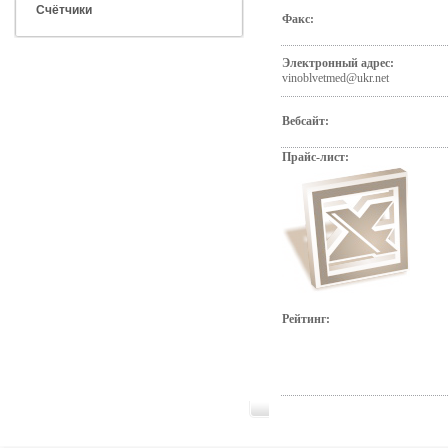
Счётчики
Факс:
Электронный адрес:
vinoblvetmed@ukr.net
Вебсайт:
Прайс-лист:
Рейтинг: