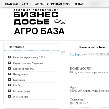
ГЛАВНАЯ
КАТАЛОГ ФИРМ
ОБРАТНАЯ СВЯЗЬ
О НАС
Навигация
Каталог фирм Бизнес 
Все фирмы
»
НАУЧНО-ИССЛЕД
Базы по агробизнесу 2021
Строительство Украины
КОМП АСС ЧП
Дерево и Мебель
ПО для гостиниц и ресторанов
Инструкция
Контакты
F.A.Q.
Адрес:
95000 АР Крым, г.Симферополь,
Каталог фирм
О компании
Телефон(ы):
(0652) 70-10-76