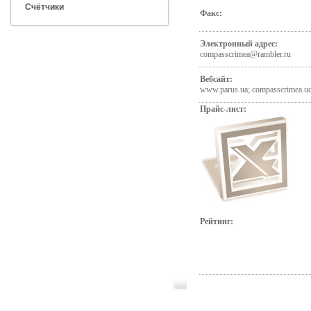
Счётчики
Факс:
Электронный адрес:
compasscrimea@rambler.ru
Вебсайт:
www.parus.ua; compasscrimea.uc
Прайс-лист:
Рейтинг: