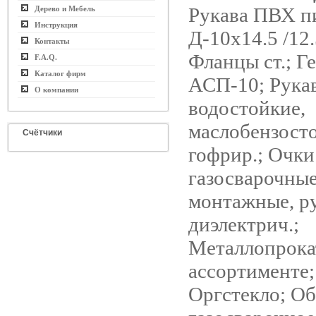
Рукава ПВХ 
Дерево и Мебель
Инструкция
Д-10х14.5 /12
Контакты
Фланцы ст.; Г
F.A.Q.
Каталог фирм
АСП-10; Рука
О компании
водостойкие,
маслобензост
Счётчики
гофрир.; Очки
газосварочные
монтажные, р
диэлектрич.;
Металлопрока
ассортименте;
Оргстекло; О