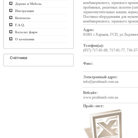
комбикормового, зернового произ
Дерево и Мебель
пробивных, решетных полотен (сит
Инструкция
зерноочистительных машин, кормо
Поставка оборудования для муком
Контакты
комбикормового, зернового произ
F.A.Q.
Адрес:
Каталог фирм
61001 г.Харьков, ГСП, ул.Лодзинск
О компании
Телефон(ы):
(057) 717-81-00, 717-81-77, 716-37
Счётчики
Факс:
Электронный адрес:
info@prodmash.com.ua
Вебсайт:
www.prodmash.com.ua
Прайс-лист: