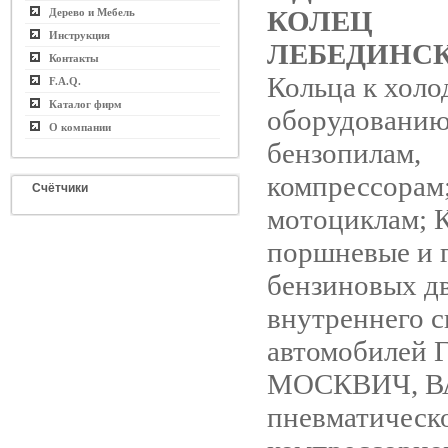
КОЛЕЦ
Дерево и Мебель
Инструкция
ЛЕБЕДИНС
Контакты
Кольца к хол
F.A.Q.
Каталог фирм
оборудованию
О компании
бензопилам,
компрессорам;
Счётчики
мотоциклам; 
поршневые и 
бензиновых д
внутреннего с
автомобилей 
МОСКВИЧ, ВА
пневматическ