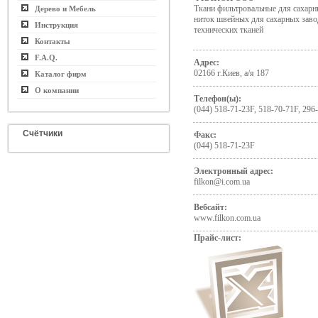
Ткани фильтровальные для сахарн
Дерево и Мебель
ниток швейных для сахарных заво
Инструкция
технических тканей
Контакты
F.A.Q.
Адрес:
02166 г.Киев, а/я 187
Каталог фирм
О компании
Телефон(ы):
(044) 518-71-23F, 518-70-71F, 296
Счётчики
Факс:
(044) 518-71-23F
Электронный адрес:
filkon@i.com.ua
Вебсайт:
www.filkon.com.ua
Прайс-лист: