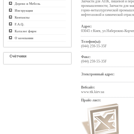
Запчасти для АПК, пишевой и пе
Дерево и Мебель
промышленности; Запчасти для ма
горно-металлургической промышле
Инструкция
нефтегазовой и химической отрасл
Контакты
F.A.Q.
Адрес:
03045 г.Киев, ул.Набережно-Корче
Каталог фирм
О компании
Телефон(ы):
(044) 259-55-35F
Счётчики
Факс:
(044) 259-55-35F
Электронный адрес:
Вебсайт:
www.ttk.kiev.ua
Прайс-лист: