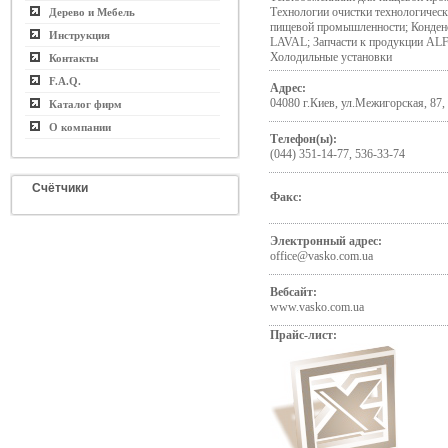
Технологии очистки технологическ
Дерево и Мебель
пищевой промышленности; Конде
Инструкция
LAVAL; Запчасти к продукции AL
Холодильные установки
Контакты
F.A.Q.
Адрес:
04080 г.Киев, ул.Межигорская, 87,
Каталог фирм
О компании
Телефон(ы):
(044) 351-14-77, 536-33-74
Счётчики
Факс:
Электронный адрес:
office@vasko.com.ua
Вебсайт:
www.vasko.com.ua
Прайс-лист: