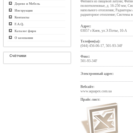
Фитинги из пищевой латуни; Фитин
Дерево и Мебель
полиэтиленовые, д. 16-250 мм; Си
напольного отопления; Радиаторы
Инструкция
радиаторное отопление; Системы 
Контакты
F.A.Q.
Адрес:
03057 г.Киев, ул.Э.Потье, 10-А
Каталог фирм
О компании
Телефон(ы):
(044) 456-06-17, 501-93-34F
Счётчики
Факс:
501-93-34F
Электронный адрес:
Вебсайт:
www.aquapex.com.ua
Прайс-лист: