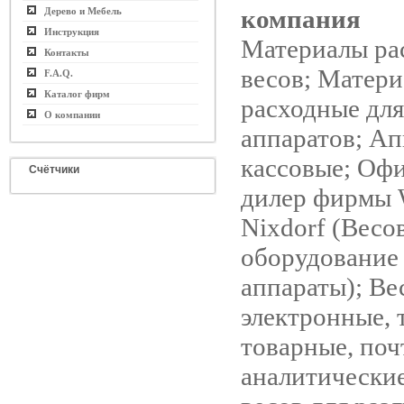
компания
Дерево и Мебель
Инструкция
Материалы ра
Контакты
весов; Матер
F.A.Q.
Каталог фирм
расходные для
О компании
аппаратов; А
кассовые; Оф
Счётчики
дилер фирмы 
Nixdorf (Весо
оборудование 
аппараты); Ве
электронные, 
товарные, поч
аналитические