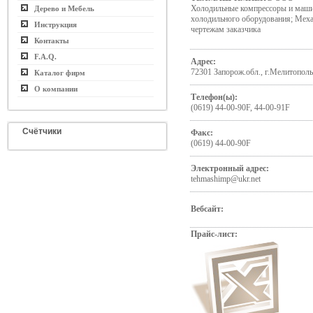
Холодильные компрессоры и маши
Дерево и Мебель
холодильного оборудования; Меха
Инструкция
чертежам заказчика
Контакты
F.A.Q.
Адрес:
72301 Запорож.обл., г.Мелитополь
Каталог фирм
О компании
Телефон(ы):
(0619) 44-00-90F, 44-00-91F
Счётчики
Факс:
(0619) 44-00-90F
Электронный адрес:
tehmashimp@ukr.net
Вебсайт:
Прайс-лист: