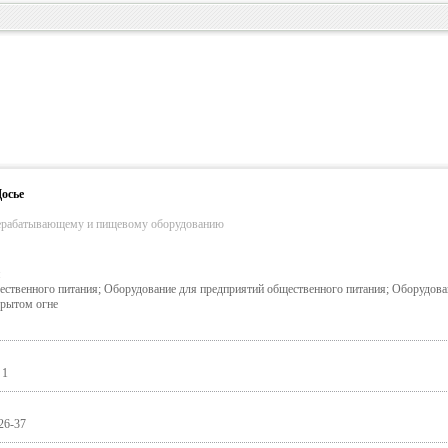
осье
рерабатывающему и пищевому оборудованию
я
ественного питания; Оборудование для предприятий общественного питания; Оборудова
крытом огне
 1
26-37