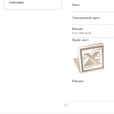
Счётчики
Факс:
Электронный адрес:
Вебсайт:
www.unit.zp.ua
Прайс-лист:
Рейтинг: