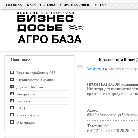
ГЛАВНАЯ
КАТАЛОГ ФИРМ
ОБРАТНАЯ СВЯЗЬ
О НАС
Навигация
Каталог фирм Бизнес Д
Все фирмы
»
запчасти к агропе
Базы по агробизнесу 2021
Строительство Украины
ПРОМТЕХНОКОМ компани
Дерево и Мебель
Инвентарь для предприятий общ
приготовления продуктов на от
Инструкция
Контакты
F.A.Q.
Адрес:
69118 г.Запорожье, ул.Чубанова,
Каталог фирм
О компании
Телефон(ы):
(061) 270-26-80, 270-26-26, 270-