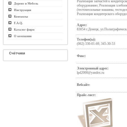
Реализация запчастей к кондитерс
Дерево и Мебель
оборудованию; Реализация хлебоп
(тестомесильные машины, тестодели
Инструкция
Реализация кондитерского оборуд
Контакты
F.A.Q.
Адрес:
83054 г.Донецк, ул.Полиграфическ
Каталог фирм
О компании
Телефон(ы):
(062) 330-01-69, 345-30-53
Счётчики
Факс:
Электронный адрес:
lpd2000@yandex.ru
Вебсайт:
Прайс-лист: