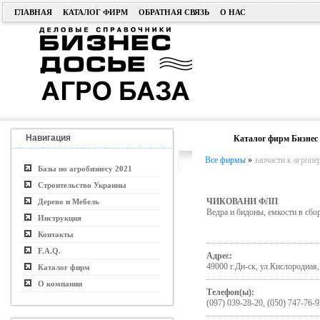
ГЛАВНАЯ
КАТАЛОГ ФИРМ
ОБРАТНАЯ СВЯЗЬ
О НАС
Навигация
Каталог фирм Бизнес 
Все фирмы
»
запчасти к агроп
Базы по агробизнесу 2021
Строительство Украины
ЧИКОВАНИ ФЛП
Дерево и Мебель
Ведра и бидоны, емкости в сб
Инструкция
Контакты
F.A.Q.
Адрес:
49000 г.Дн-ск, ул.Кислородная,
Каталог фирм
О компании
Телефон(ы):
(097) 039-28-20, (050) 747-76-9