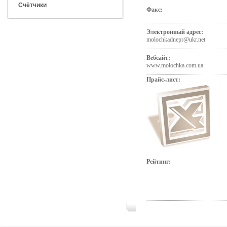
Счётчики
Факс:
Электронный адрес:
molochkadnepr@ukr.net
Вебсайт:
www.molochka.com.ua
Прайс-лист:
Рейтинг: