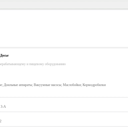
Досье
ерерабатывающему и пищевому оборудованию
оре; Доильные аппараты; Вакуумные насосы; Маслобойки; Кормодробилки
 3-А
2