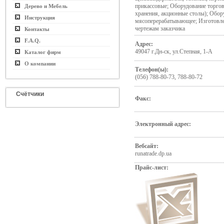
прикассовые; Оборудование торгов
Дерево и Мебель
хранения, акционные столы); Обор
Инструкция
мясоперерабатывающее; Изготовле
чертежам заказчика
Контакты
F.A.Q.
Адрес:
49047 г.Дн-ск, ул.Степная, 1-А
Каталог фирм
О компании
Телефон(ы):
(056) 788-80-73, 788-80-72
Счётчики
Факс:
Электронный адрес:
Вебсайт:
runatrade.dp.ua
Прайс-лист: