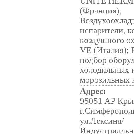
UNITE HERM
(Франция);
Воздухоохлад
испарители, к
воздушного о
VE (Италия); 
подбор обору
холодильных 
морозильных 
Адрес:
95051 АР Кры
г.Симферопол
ул.Лексина/
Индустриальна