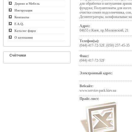
для обработки и шелушения арахис
Дерево и Мебель
фундука; Полуавтоматы для изгот.
Инструкция
очистки семян подсолнечника, сои,
Дезинтеграторы, шлифовальные м
Контакты
F.A.Q.
Адрес:
04655 г.Киев, пр.Московский, 21
Каталог фирм
О компании
Телефон(ы):
(044) 417-72-52F, (050) 257-45-35
Счётчики
Факс:
(044) 417-72-52F
Электронный адрес:
Вебсайт:
www.service-pack.kiev.ua
Прайс-лист: