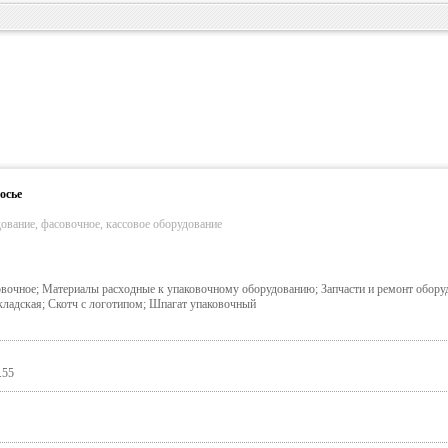
осье
ование, фасовочное, кассовое оборудование
вочное; Материалы расходные к упаковочному оборудованию; Запчасти и ремонт обору
кладская; Скотч с логотипом; Шпагат упаковочный
.55