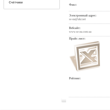
Счётчики
Факс:
Электронный адрес:
se-na@ukr.net
Вебсайт:
www.se-na.com.ua
Прайс-лист:
Рейтинг: