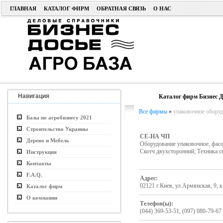
ГЛАВНАЯ
КАТАЛОГ ФИРМ
ОБРАТНАЯ СВЯЗЬ
О НАС
Навигация
Каталог фирм Бизнес Д
Все фирмы
»
упаковочное оборуд
Базы по агробизнесу 2021
Строительство Украины
СЕ-НА ЧП
Дерево и Мебель
Оборудование упаковочное, фасо
Скотч двухсторонний; Техника с
Инструкция
Контакты
F.A.Q.
Адрес:
02121 г.Киев, ул.Армянская, 9, к
Каталог фирм
О компании
Телефон(ы):
(044) 369-53-51, (097) 080-79-67