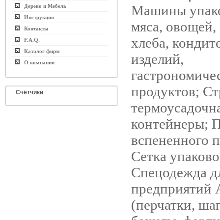
Машины упако
Дерево и Мебель
Инструкция
мяса, овощей,
Контакты
хлеба, кондит
F.A.Q.
Каталог фирм
изделий,
О компании
гастрономиче
продуктов; Ст
Счётчики
термоусадочна
контейнеры; 
вспененного п
Сетка упаково
Спецодежда д
предприятий
(перчатки, ша