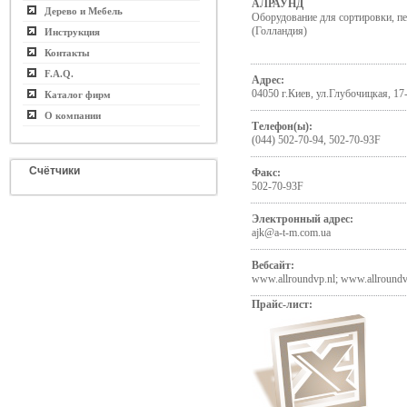
АЛРАУНД
Дерево и Мебель
Оборудование для сортировки, п
(Голландия)
Инструкция
Контакты
F.A.Q.
Адрес:
04050 г.Киев, ул.Глубочицкая, 17
Каталог фирм
О компании
Телефон(ы):
(044) 502-70-94, 502-70-93F
Счётчики
Факс:
502-70-93F
Электронный адрес:
ajk@a-t-m.com.ua
Вебсайт:
www.allroundvp.nl; www.allround
Прайс-лист: