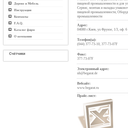
пищевой промышленности и для уп
Дерево и Мебель
Сервис, монтаж и наладка упаково
Инструкция
пищевой промышленности; Оборуд
промышленности
Контакты
F.A.Q.
Адрес:
04080 г.Киев, ул.Фрунзе, 1/3, оф. 6
Каталог фирм
О компании
Телефон(ы):
(044) 377-73-10, 377-73-07F
Счётчики
Факс:
377-73-07F
Электронный адрес:
nh@begarat.de
Вебсайт:
www.begarat.ru
Прайс-лист: