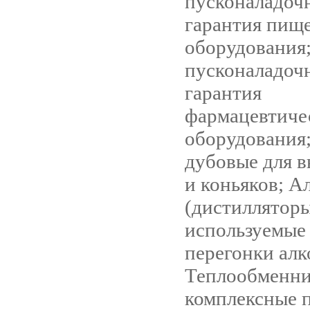
пусконаладоч
гарантия пищ
оборудования
пусконаладоч
гарантия
фармацевтиче
оборудования
дубовые для 
и коньяков; А
(дистилляторы
используемые
перегонки алк
Теплообменни
комплексные 