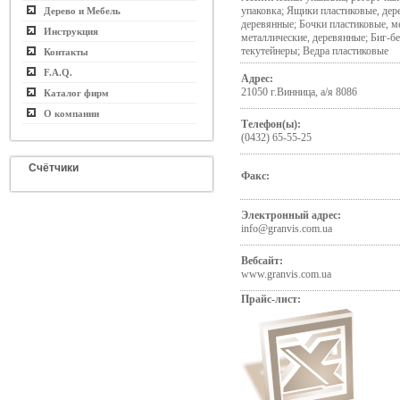
упаковка; Ящики пластиковые, дер
Дерево и Мебель
деревянные; Бочки пластиковые, м
Инструкция
металлические, деревянные; Биг-бе
текутейнеры; Ведра пластиковые
Контакты
F.A.Q.
Адрес:
21050 г.Винница, а/я 8086
Каталог фирм
О компании
Телефон(ы):
(0432) 65-55-25
Счётчики
Факс:
Электронный адрес:
info@granvis.com.ua
Вебсайт:
www.granvis.com.ua
Прайс-лист: