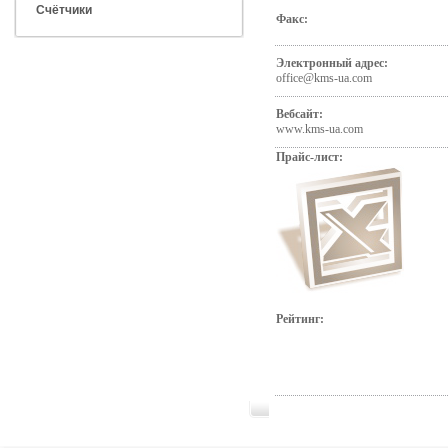
Счётчики
Факс:
Электронный адрес:
office@kms-ua.com
Вебсайт:
www.kms-ua.com
Прайс-лист:
Рейтинг: