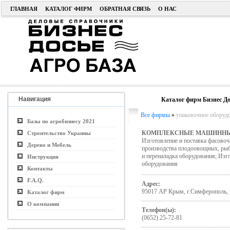
ГЛАВНАЯ
КАТАЛОГ ФИРМ
ОБРАТНАЯ СВЯЗЬ
О НАС
Навигация
Каталог фирм Бизнес До
Все фирмы
»
упаковочное оборудо
Базы по агробизнесу 2021
КОМПЛЕКСНЫЕ МАШИННЫ
Строительство Украины
Изготовление и поставка фасовоч
Дерево и Мебель
производства плодоовощных, рыб
и переналадка оборудования; Изг
Инструкция
оборудования
Контакты
F.A.Q.
Адрес:
95017 АР Крым, г.Симферополь, у
Каталог фирм
О компании
Телефон(ы):
(0652) 25-72-81