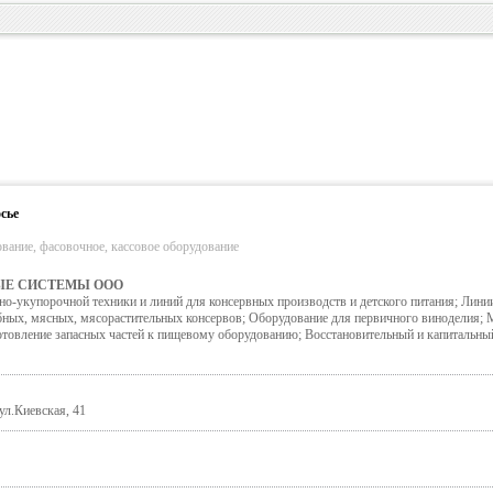
сье
вание, фасовочное, кассовое оборудование
Е СИСТЕМЫ ООО
но-укупорочной техники и линий для консервных производств и детского питания; Лини
ных, мясных, мясорастительных консервов; Оборудование для первичного виноделия; 
отовление запасных частей к пищевому оборудованию; Восстановительный и капитальны
л.Киевская, 41