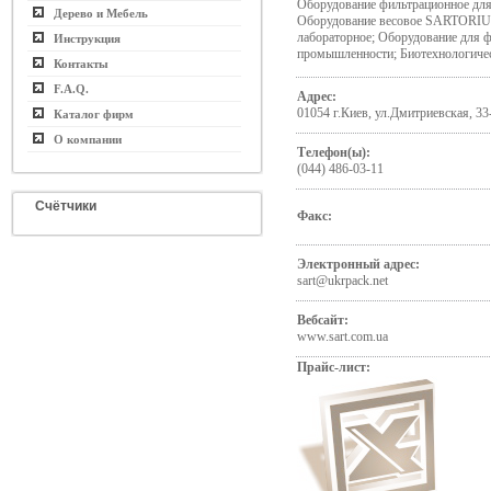
Оборудование фильтрационное дл
Дерево и Мебель
Оборудование весовое SARTORIUS
лабораторное; Оборудование для 
Инструкция
промышленности; Биотехнологичес
Контакты
F.A.Q.
Адрес:
01054 г.Киев, ул.Дмитриевская, 33
Каталог фирм
О компании
Телефон(ы):
(044) 486-03-11
Счётчики
Факс:
Электронный адрес:
sart@ukrpack.net
Вебсайт:
www.sart.com.ua
Прайс-лист: