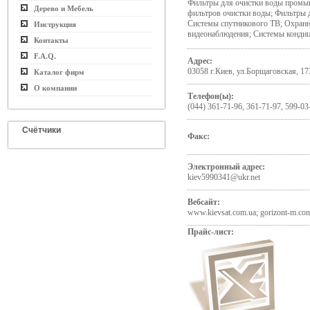
Фильтры для очистки воды промы
Дерево и Мебель
фильтров очистки воды; Фильтры 
Системы спутникового ТВ; Охранн
Инструкция
видеонаблюдения; Системы конди
Контакты
F.A.Q.
Адрес:
03058 г.Киев, ул.Борщаговская, 17
Каталог фирм
О компании
Телефон(ы):
(044) 361-71-96, 361-71-97, 599-03
Счётчики
Факс:
Электронный адрес:
kiev5990341@ukr.net
Вебсайт:
www.kievsat.com.ua; gorizont-m.co
Прайс-лист: