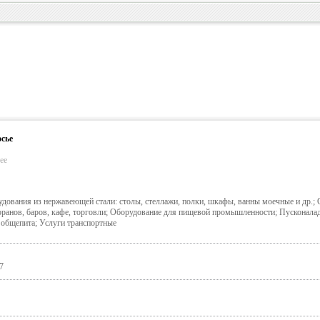
сье
ее
дования из нержавеющей стали: столы, стеллажи, полки, шкафы, ванны моечные и др.;
оранов, баров, кафе, торговли; Оборудование для пищевой промышленности; Пусконала
общепита; Услуги транспортные
7