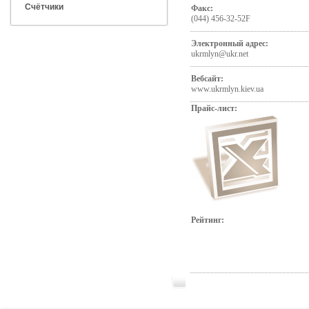
Счётчики
Факс:
(044) 456-32-52F
Электронный адрес:
ukrmlyn@ukr.net
Вебсайт:
www.ukrmlyn.kiev.ua
Прайс-лист:
Рейтинг: