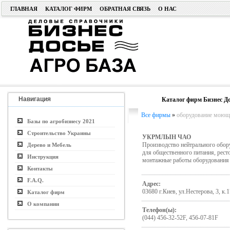
ГЛАВНАЯ
КАТАЛОГ ФИРМ
ОБРАТНАЯ СВЯЗЬ
О НАС
Навигация
Каталог фирм Бизнес До
Все фирмы
»
оборудование моющ
Базы по агробизнесу 2021
Строительство Украины
УКРМЛЫН ЧАО
Производство нейтрального обору
Дерево и Мебель
для общественного питания, рест
Инструкция
монтажные работы оборудования 
Контакты
F.A.Q.
Адрес:
03680 г.Киев, ул.Нестерова, 3, к.1
Каталог фирм
О компании
Телефон(ы):
(044) 456-32-52F, 456-07-81F