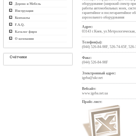
оборудование (широкий спектр при
Дерево и Мебель
работы автомобильных моек, систе
Инструкция
гарантийное и послегарантийное 
аэрозольного оборудования
Контакты
F.A.Q.
Адрес:
03143 г.Киев, ул.Метрологическая,
Каталог фирм
О компании
Телефон(ы):
(044) 526-84-98F, 526-74-65F, 526-
Счётчики
Факс:
(044) 526-84-98F
Электронный адрес:
igeba@ukr.net
Вебсайт:
www.igeba.net.ua
Прайс-лист: