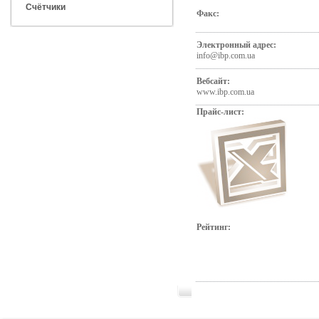
Счётчики
Факс:
Электронный адрес:
info@ibp.com.ua
Вебсайт:
www.ibp.com.ua
Прайс-лист:
Рейтинг: