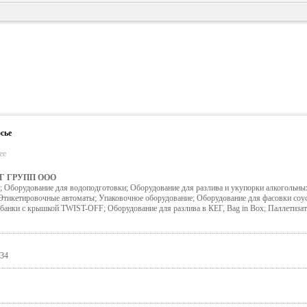
сье
ее
Г ГРУПП ООО
 Оборудование для водоподготовки; Оборудование для разлива и укупорки алкогольны
 Этикетировочные автоматы; Упаковочное оборудование; Оборудование для фасовки соу
обанки с крышкой TWIST-OFF; Оборудование для разлива в КЕГ, Bag in Box; Паллетиза
/34