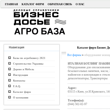
ГЛАВНАЯ
КАТАЛОГ ФИРМ
ОБРАТНАЯ СВЯЗЬ
О НАС
Навигация
Каталог фирм Бизнес До
Все фирмы
»
оборудование моющ
Базы по агробизнесу 2021
ИТАЛИАН БОТЛИНГ ПАКИН
Строительство Украины
Оборудования для ополаскивания;
Дерево и Мебель
безалкогольных напитков, масла;
майонезов и консервации в стекл
Инструкция
депаллетизаторы; Транспортеры
Контакты
F.A.Q.
Адрес:
03115 г.Киев, ул.И.Крамского, 14
Каталог фирм
О компании
Телефон(ы):
(044) 502-02-97