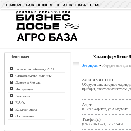
ГЛАВНАЯ
КАТАЛОГ ФИРМ
ОБРАТНАЯ СВЯЗЬ
О НАС
Навигация
Каталог фирм Бизнес Д
Все фирмы
»
оборудование для н
Базы по агробизнесу 2021
Строительство Украины
АЛЬТ ЛАЗЕР ООО
Дерево и Мебель
Оборудование лазерное маркирую
приборы, спектроанализаторы, д
Инструкция
Контакты
F.A.Q.
Адрес:
61085 г.Харьков, ул.Академика 
Каталог фирм
О компании
Телефон(ы):
(057) 720-33-21, 720-37-43F