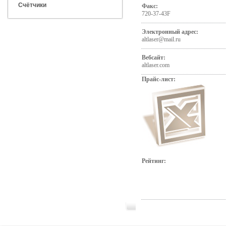
Счётчики
Факс:
720-37-43F
Электронный адрес:
altlaser@mail.ru
Вебсайт:
altlaser.com
Прайс-лист:
Рейтинг: