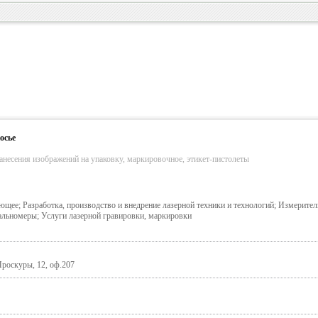
осье
анесения изображений на упаковку, маркировочное, этикет-пистолеты
щее; Разработка, производство и внедрение лазерной техники и технологий; Измерите
альномеры; Услуги лазерной гравировки, маркировки
Проскуры, 12, оф.207