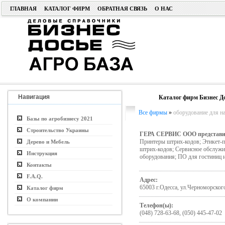
ГЛАВНАЯ
КАТАЛОГ ФИРМ
ОБРАТНАЯ СВЯЗЬ
О НАС
Навигация
Каталог фирм Бизнес Д
Все фирмы
»
оборудование для на
Базы по агробизнесу 2021
Строительство Украины
ГЕРА СЕРВИС ООО представи
Принтеры штрих-кодов; Этикет-п
Дерево и Мебель
штрих-кодов; Сервисное обслужи
Инструкция
оборудования; ПО для гостиниц и
Контакты
F.A.Q.
Адрес:
65003 г.Одесса, ул.Черноморского
Каталог фирм
О компании
Телефон(ы):
(048) 728-63-68, (050) 445-47-02