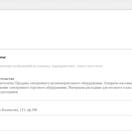
осье
несения изображений на упаковку, маркировочное, этикет-пистолеты
тельство
истолеты; Продажа электронного весоизмерительного оборудования; Аппараты кассовые
вание электронного торгового оборудования; Материалы расходные для весового и касс
 ресторанов
 Казачества, 115, оф.306