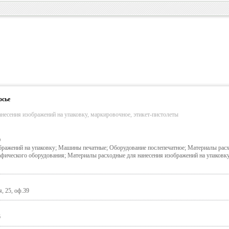
осье
анесения изображений на упаковку, маркировочное, этикет-пистолеты
О
бражений на упаковку; Машины печатные; Оборудование послепечатное; Материалы рас
фического оборудования; Материалы расходные для нанесения изображений на упаковк
, 25, оф.39
6