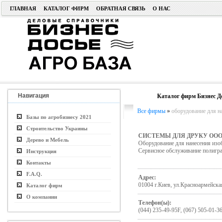
ГЛАВНАЯ
КАТАЛОГ ФИРМ
ОБРАТНАЯ СВЯЗЬ
О НАС
Навигация
Каталог фирм Бизнес Д
Все фирмы
»
оборудование для н
Базы по агробизнесу 2021
Строительство Украины
СИСТЕМЫ ДЛЯ ДРУКУ ОО
Дерево и Мебель
Оборудование для нанесения изо
Сервисное обслуживание полигра
Инструкция
Контакты
F.A.Q.
Адрес:
01004 г.Киев, ул.Красноармейская
Каталог фирм
О компании
Телефон(ы):
(044) 235-49-95F, (067) 505-01-3