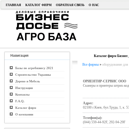
ГЛАВНАЯ
КАТАЛОГ ФИРМ
ОБРАТНАЯ СВЯЗЬ
О НАС
Навигация
Каталог фирм Бизнес 
Все фирмы
»
оборудование для 
Базы по агробизнесу 2021
Строительство Украины
ОРИЕНТИР-СЕРВИС ООО
Дерево и Мебель
Сканеры и принтеры штрих-код
Инструкция
Контакты
F.A.Q.
Адрес:
02100 г.Киев, бул.Труда, 1, к. 5
Каталог фирм
О компании
Телефон(ы):
(044) 559-44-92F, 292-94-29F