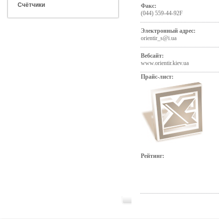
Счётчики
Факс:
(044) 559-44-92F
Электронный адрес:
orientir_s@i.ua
Вебсайт:
www.orientir.kiev.ua
Прайс-лист:
Рейтинг: