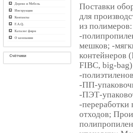
Поставки обо
Дерево и Мебель
Инструкция
для производс
Контакты
из полимеров:
F.A.Q.
Каталог фирм
-полипропиле
О компании
мешков; -мягк
контейнеров (
Счётчики
FIBC, big-bag)
-полиэтиленов
-ПП-упаковоч
-ПЭТ-упаково
-переработки
отходов; Прои
полипропилен