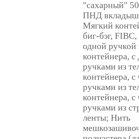
"сахарный" 50к
ПНД вкладыш 
Мягкий конте
биг-бэг, FIBC,
одной ручкой 
контейнера, с
ручками из те
контейнера, с
ручками из те
контейнера, с
ручками из с
ленты; Нить
мешкозашивоч
полиэстера (ла