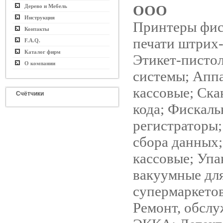
ООО
Дерево и Мебель
Инструкция
Принтеры фис
Контакты
печати штрих-
F.A.Q.
Каталог фирм
Этикет-писто
О компании
системы; Апп
кассовые; Ск
Счётчики
кода; Фискал
регистраторы
сбора данных
кассовые; Уп
вакуумные дл
супермаркетов
Ремонт, обсл