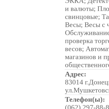
ЭККА; Детект
и валюты; Пл
свинцовые; Т
Весы; Весы с 
Обслуживание
проверка торг
весов; Автома
магазинов и 
общественног
Адрес:
83014 г.Донец
ул.Мушкетовск
Телефон(ы):
(062) 297-88-8