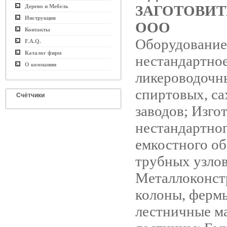
ЗАГОТОВИТ
Дерево и Мебель
Инструкция
ООО
Контакты
Оборудование
F.A.Q.
Каталог фирм
нестандартное
О компании
ликероводочн
спиртовых, с
Счётчики
заводов; Изго
нестандартно
емкостного об
трубных узлов
Металлоконст
колоны, ферм
лестничные ма