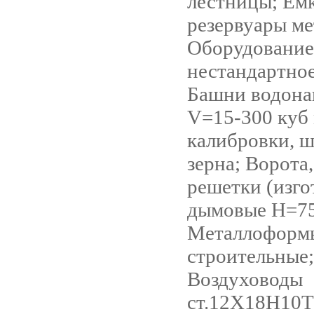
лестницы; Емк
резервуары ме
Оборудование
нестандартное
Башни водон
V=15-300 куб 
калибровки, 
зерна; Ворота,
решетки (изго
дымовые Н=7
Металлоформ
строительные;
Воздуховоды
ст.12Х18Н10Т