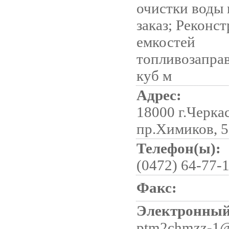
очистки воды 
заказ; Реконс
емкостей
топливозапра
куб м
Адрес:
18000 г.Черка
пр.Химиков, 
Телефон(ы):
(0472) 64-77-
Факс:
Электронный
ptm2chmzz-1@