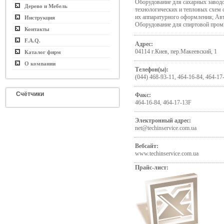
Оборудование для сахарных завод
Дерево и Мебель
технологических и тепловых схем 
их аппаратурного оформления; Ав
Инструкция
Оборудование для спиртовой про
Контакты
F.A.Q.
Адрес:
04114 г.Киев, пер.Макеевский, 1
Каталог фирм
О компании
Телефон(ы):
(044) 468-93-11, 464-16-84, 464-17
Счётчики
Факс:
464-16-84, 464-17-13F
Электронный адрес:
net@techinservice.com.ua
Вебсайт:
www.techinservice.com.ua
Прайс-лист: