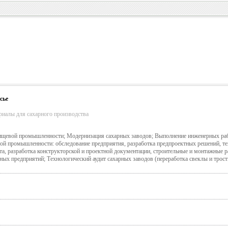
сье
риалы для сахарного производства
ищевой промышленности; Модернизация сахарных заводов; Выполнение инженерных раб
й промышленности: обследование предприятия, разработка предпроектных решений, те
та, разработка конструкторской и проектной документации, строительные и монтажные р
ых предприятий; Технологический аудит сахарных заводов (переработка свеклы и трос