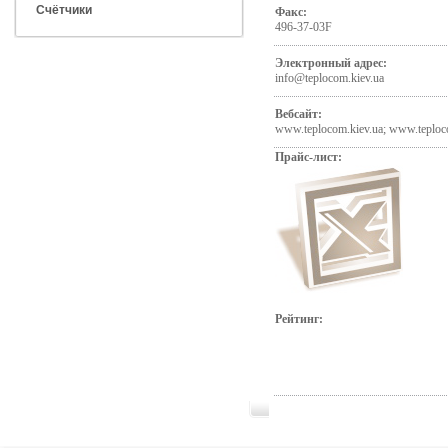
Счётчики
Факс:
496-37-03F
Электронный адрес:
info@teplocom.kiev.ua
Вебсайт:
www.teplocom.kiev.ua; www.teploc
Прайс-лист:
Рейтинг: