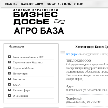
ГЛАВНАЯ
КАТАЛОГ ФИРМ
ОБРАТНАЯ СВЯЗЬ
О НАС
Навигация
Каталог фирм Бизнес До
Все фирмы
»
оборудование и мате
Базы по агробизнесу 2021
ТЕПЛОКОМ ООО
Строительство Украины
Оборудование для предприятий п
модернизации предприятий пищево
Дерево и Мебель
экономическое обоснование проек
Инструкция
Энергетический аудит промышленн
сахара-сырца)
Контакты
F.A.Q.
Адрес:
02068 г.Киев, ул.Ахматовой, 16-Б
Каталог фирм
О компании
Телефон(ы):
(044) 496-37-02, 496-37-03F