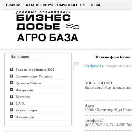
ГЛАВНАЯ
КАТАЛОГ ФИРМ
ОБРАТНАЯ СВЯЗЬ
О НАС
Навигация
Каталог фирм Бизнес 
Все фирмы
»
оборудования для 
Базы по агробизнесу 2021
Строительство Украины
ЭННА ЛТД ООО
Дерево и Мебель
Биотопливо; Услуги консалтинг
Инструкция
Контакты
F.A.Q.
Адрес:
29000 г.Хмельницкий, ул.Проску
Каталог фирм
О компании
Телефон(ы):
(0382) 78-98-00, 71-94-95F, 70-