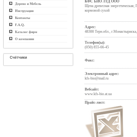
КФС БИО ЛТД ООО
Дерево и Мебель
Щепа древесная энергетическая; 
кормовой сухой
Инструкция
Контакты
F.A.Q.
Адрес:
48300 Терн.обл., г.Монастыриска,
Каталог фирм
О компании
Телефон(ы):
(050) 855-66-45
Счётчики
Факс:
Электронный адрес:
kfs-bio@mail.ru
Вебсайт:
www.kfs-bio.at.ua
Прайс-лист: