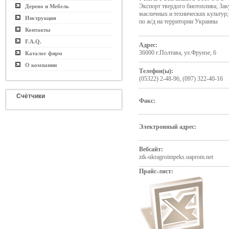
Экспорт твердого биотоплива; Зак
Дерево и Мебель
масличных и технических культур;
Инструкция
по ж/д на территории Украины
Контакты
F.A.Q.
Адрес:
36000 г.Полтава, ул.Фрунзе, 6
Каталог фирм
О компании
Телефон(ы):
(05322) 2-48-96, (097) 322-40-16
Счётчики
Факс:
Электронный адрес:
Вебсайт:
ztk-ukragroimpeks.uaprom.net
Прайс-лист: