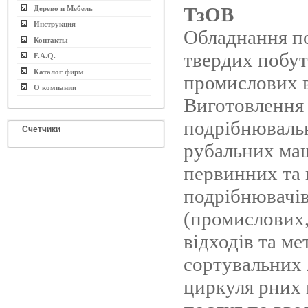
ТзОВ
Дерево и Мебель
Инструкция
Обладнання п
Контакты
твердих побут
F.A.Q.
Каталог фирм
промислових в
О компании
Виготовлення
подрібнювальн
Счётчики
рубальних ма
первинних та
подрібнювачі
(промислових
відходів та ме
сортувальних 
циркуля рних 