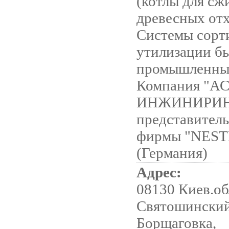
(котлы для сж
древесных отх
Системы сорт
утилизации б
промышленных
Компания "АС
ИНЖИНИРИН
представитель
фирмы "NES
(Германия)
Адрес:
08130 Киев.об
Святошинский 
Борщаговка,