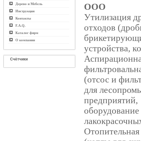
ООО
Дерево и Мебель
Инструкция
Утилизация д
Контакты
отходов (дроб
F.A.Q.
Каталог фирм
брикетирующ
О компании
устройства, к
Аспирационна
Счётчики
фильтровальн
(отсос и филь
для лесопро
предприятий,
оборудование
лакокрасочных
Отопительная