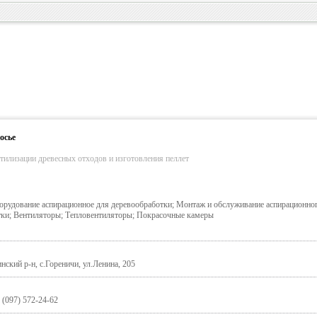
осье
тилизации древесных отходов и изготовления пеллет
орудование аспирационное для деревообработки; Монтаж и обслуживание аспирационно
тки; Вентиляторы; Тепловентиляторы; Покрасочные камеры
ский р-н, с.Гореничи, ул.Ленина, 205
, (097) 572-24-62