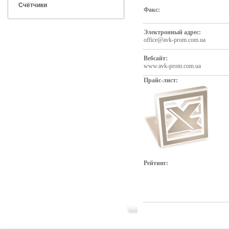
Счётчики
Факс:
Электронный адрес:
office@avk-prom.com.ua
Вебсайт:
www.avk-prom.com.ua
Прайс-лист:
Рейтинг: