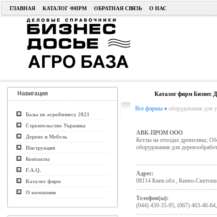
ГЛАВНАЯ
КАТАЛОГ ФИРМ
ОБРАТНАЯ СВЯЗЬ
О НАС
Навигация
Каталог фирм Бизнес Д
Все фирмы
»
оборудования для у
Базы по агробизнесу 2021
Строительство Украины
АВК-ПРОМ ООО
Дерево и Мебель
Котлы на отходах древесины; Об
оборудования для деревообрабо
Инструкция
Контакты
F.A.Q.
Адрес:
08114 Киев.обл., Киево-Святошин
Каталог фирм
О компании
Телефон(ы):
(044) 459-35-95, (067) 463-46-64